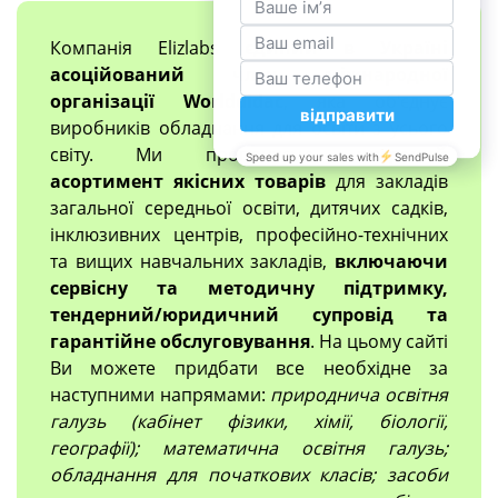
Компанія Elizlabs
єдиний в Україні
асоційований член міжнародної
організації Worlddidac
, яка об'єднує
виробників обладнання для освіти з усього
світу. Ми пропонуємо
широкий
асортимент якісних товарів
для закладів
загальної середньої освіти, дитячих садків,
інклюзивних центрів, професійно-технічних
та вищих навчальних закладів,
включаючи
сервісну та методичну підтримку,
тендерний/юридичний супровід та
гарантійне обслуговування
. На цьому сайті
Ви можете придбати все необхідне за
наступними напрямами:
природнича освітня
галузь (кабінет фізики, хімії, біології,
географії); математична освітня галузь;
обладнання для початкових класів; засоби