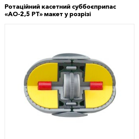
Ротаційний касетний суббоєприпас
«АО-2,5 РТ» макет у розрізі