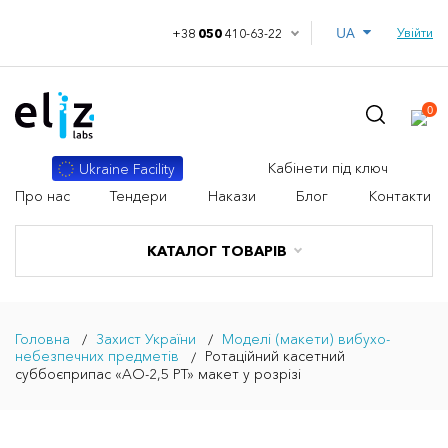
UA
Увійти
+38
050
410-63-22
0
Кабінети під ключ
Ukraine Facility
Про нас
Тендери
Накази
Блог
Контакти
КАТАЛОГ ТОВАРІВ
Головна
Захист України
Моделі (макети) вибухо-
небезпечних предметів
Ротаційний касетний
суббоєприпас «АО-2,5 РТ» макет у розрізі