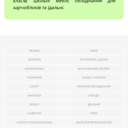
класів; шкільні меблі; обладнання для
харчоблоків та їдальні
.
ФІЗИКА
ХІМІЯ
БІОЛОГІЯ
ПОЧАТКОВА ШКОЛА
МАТЕМАТИКА
МУЗИЧНЕ МИСТЕЦТВО
ГЕОГРАФІЯ
ЗАХИСТ УКРАЇНИ
СПОРТ
ТЕХНІЧНЕ ОБЛАДНАННЯ
ІНКЛЮЗІЯ
СТЕНДИ
МЕБЛІ
ЇДАЛЬНЯ
САДОЧОК
STEM
КАБІНЕТ РОБОТОТЕХНІКИ
МАЙСТЕРНЯ ТЕХНОЛОГІЙ