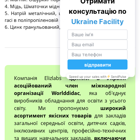
4. Мідь, Шматочки мідного дроту 0,1 кг;
5. Натрій металічний, шматочки металічного натрію в
гасі в поліпропіленовій ємності 0,05 кг;
6. Цинк гранульований, 0,1 кг.
Компанія Elizlabs
єдиний в Україні
асоційований член міжнародної
організації Worlddidac
, яка об'єднує
виробників обладнання для освіти з усього
світу. Ми пропонуємо
широкий
асортимент якісних товарів
для закладів
загальної середньої освіти, дитячих садків,
інклюзивних центрів, професійно-технічних
та вищих навчальних закладів,
включаючи