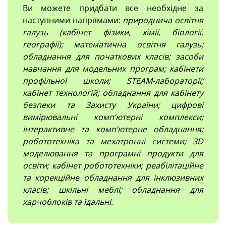
Ви можете придбати все необхідне за
наступними напрямами:
природнича освітня
галузь (кабінет фізики, хімії, біології,
географії); математична освітня галузь;
обладнання для початкових класів; засоби
навчання для модельних програм; кабінети
профільної школи; STEAM-лабораторії;
кабінет технологій; обладнання для кабінету
безпеки та Захисту України; цифрові
вимірювальні компʼютерні комплекси;
інтерактивне та комп’ютерне обладнання;
робототехніка та мехатронні системи; 3D
моделювання та програмні продукти для
освіти; кабінет робототехніки; реабілітаційне
та корекційне обладнання для інклюзивних
класів; шкільні меблі; обладнання для
харчоблоків та їдальні
.