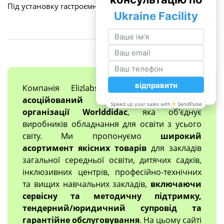
Під установку гастроємностей, GN: 1/1.
Компанія Elizlabs
єдиний в Україні
асоційований член міжнародної
організації Worlddidac
, яка об'єднує
виробників обладнання для освіти з усього
світу. Ми пропонуємо
широкий
асортимент якісних товарів
для закладів
загальної середньої освіти, дитячих садків,
інклюзивних центрів, професійно-технічних
та вищих навчальних закладів,
включаючи
сервісну та методичну підтримку,
тендерний/юридичний супровід та
гарантійне обслуговування
. На цьому сайті