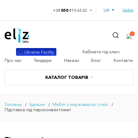
UA
Увійти
+38
050
410-63-22
0
Кабінети під ключ
Ukraine Facility
Про нас
Тендери
Накази
Блог
Контакти
КАТАЛОГ ТОВАРІВ
Головна
Їдальня
Меблі з нержавіючої сталі
Підставка під пароконвектомат