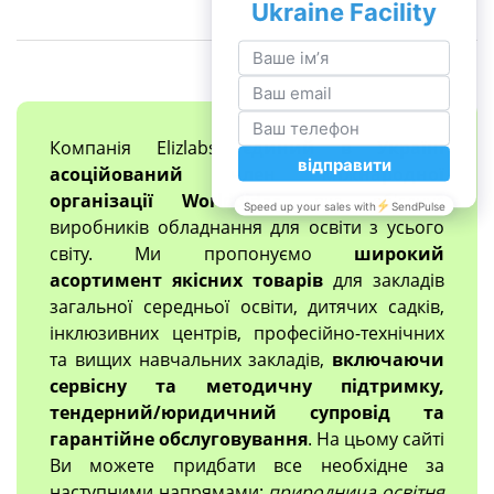
Компанія Elizlabs
єдиний в Україні
асоційований член міжнародної
організації Worlddidac
, яка об'єднує
виробників обладнання для освіти з усього
світу. Ми пропонуємо
широкий
асортимент якісних товарів
для закладів
загальної середньої освіти, дитячих садків,
інклюзивних центрів, професійно-технічних
та вищих навчальних закладів,
включаючи
сервісну та методичну підтримку,
тендерний/юридичний супровід та
гарантійне обслуговування
. На цьому сайті
Ви можете придбати все необхідне за
наступними напрямами:
природнича освітня