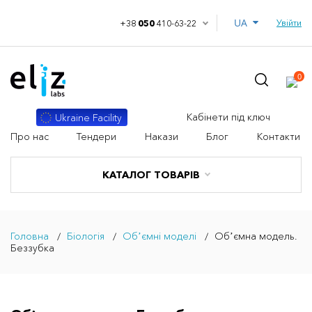
UA
Увійти
+38
050
410-63-22
0
Кабінети під ключ
Ukraine Facility
Про нас
Тендери
Накази
Блог
Контакти
КАТАЛОГ ТОВАРІВ
Головна
Біологія
Обʼємні моделі
Обʼємна модель.
Беззубка