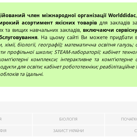
ційований член міжнародної організації Worlddidac
ирокий асортимент якісних товарів
для закладів за
их та вищих навчальних закладів,
включаючи сервісну
бслуговування
. На цьому сайті Ви можете придбати 
 хімії, біології, географії); математична освітня галузь
и профільної школи; STEAM-лабораторії; кабінет технол
компʼютерні комплекси; інтерактивне та комп’ютерне 
дукти для освіти; кабінет робототехніки; реабілітаційне
облоків та їдальні
.
Я
БІОЛОГІЯ
ПОЧАТК
ФІЯ
ЗАХИСТ УКРАЇНИ
С