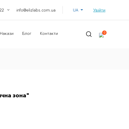
UA
info@elizlabs.com.ua
Увійти
22
0
Накази
Блог
Контакти
ична зона"