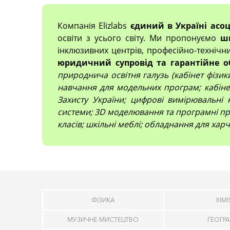
Компанія Elizlabs
єдиний в Україні асо
освіти з усього світу. Ми пропонуємо
ш
інклюзивних центрів, професійно-технічн
юридичний супровід та гарантійне о
природнича освітня галузь (кабінет фізики,
навчання для модельних програм; кабінет
Захисту України; цифрові вимірювальні 
системи; 3D моделювання та програмні про
класів; шкільні меблі; обладнання для харч
ФІЗИКА
ХІМІ
МУЗИЧНЕ МИСТЕЦТВО
ГЕОГРА