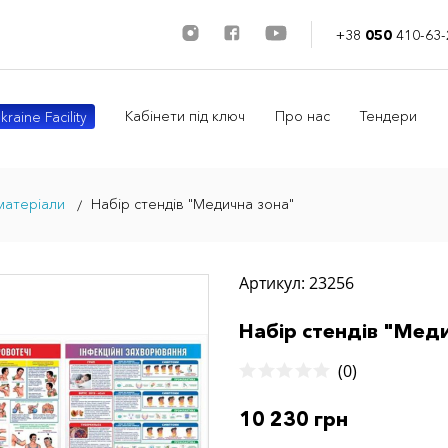
+38
050
410-63-
Кабінети під ключ
Про нас
Тендери
kraine Facility
матеріали
Набір стендів "Медична зона"
Артикул: 23256
Набір стендів "Мед
(0)
10 230 грн