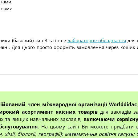
онами
зонами
ики (базовий) тип 3 та інше
лабораторне обладнання
для 
раїні. Для цього просто оформіть замовлення через кошик 
ційований член міжнародної організації Worlddidac
ирокий асортимент якісних товарів
для закладів за
их та вищих навчальних закладів,
включаючи сервісну
бслуговування
. На цьому сайті Ви можете придбати 
 хімії, біології, географії); математична освітня галузь