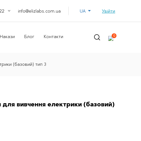
UA
info@elizlabs.com.ua
Увійти
22
0
Накази
Блог
Контакти
рики (базовий) тип 3
 для вивчення електрики (базовий)