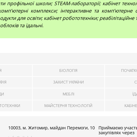
и профільної школи; STEAM-лабораторії; кабінет технол
компʼютерні комплекси; інтерактивне та комп’ютерне 
дукти для освіти; кабінет робототехніки; реабілітаційне
облоків та їдальні
.
Я
БІОЛОГІЯ
ПОЧАТК
ФІЯ
ЗАХИСТ УКРАЇНИ
С
ДИ
МЕБЛІ
Ї
ТОТЕХНІКИ
МАЙСТЕРНЯ ТЕХНОЛОГІЙ
КАБІН
10003, м. Житомир, майдан Перемоги, 10
Приймаємо участь
закупівлях через