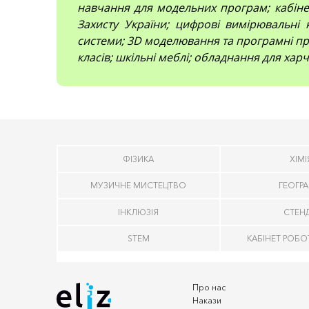
навчання для модельних програм; кабінет
Захисту України; цифрові вимірювальні 
системи; 3D моделювання та програмні про
класів; шкільні меблі; обладнання для харч
ФІЗИКА
ХІМІ
МУЗИЧНЕ МИСТЕЦТВО
ГЕОГРА
ІНКЛЮЗІЯ
СТЕН
STEM
КАБІНЕТ РОБО
Про нас
Накази