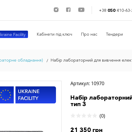
+38
050
410-63-
Кабінети під ключ
Про нас
Тендери
kraine Facility
ораторне обладнання)
Набір лабораторний для вивчення елект
Артикул: 10970
Набір лабораторний
тип 3
(0)
21 350 грн