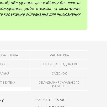
огій; обладнання для кабінету безпеки та
обладнання; робототехніка та мехатронні
 та корекційне обладнання для інклюзивних
ОВА ШКОЛА
МАТЕМАТИКА
ПОРТ
ТЕХНІЧНЕ ОБЛАДНАННЯ
ДАЛЬНЯ
САДОЧОК
ЕТ БЕЗПЕКИ
ОБЛАДНАННЯ ЗАГАЛЬНОГО
ПРИЗНАЧЕННЯ
 у
+38 097 411-15-98