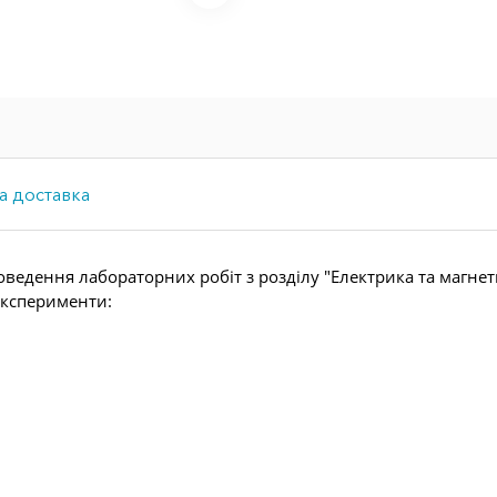
а доставка
ведення лабораторних робіт з розділу "Електрика та магне
експерименти: