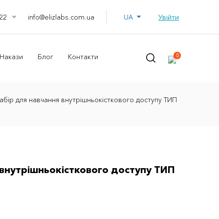
UA
info@elizlabs.com.ua
Увійти
22
0
Накази
Блог
Контакти
абір для навчання внутрішньокісткового доступу ТИП
 внутрішньокісткового доступу ТИП