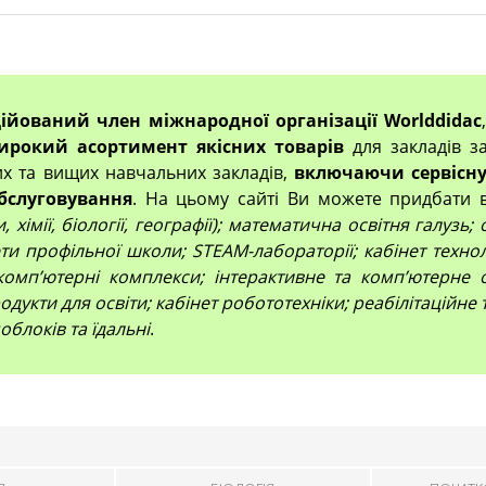
ційований член міжнародної організації Worlddidac
ирокий асортимент якісних товарів
для закладів за
их та вищих навчальних закладів,
включаючи сервісну
бслуговування
. На цьому сайті Ви можете придбати 
 хімії, біології, географії); математична освітня галузь
и профільної школи; STEAM-лабораторії; кабінет технол
компʼютерні комплекси; інтерактивне та комп’ютерне 
дукти для освіти; кабінет робототехніки; реабілітаційне
облоків та їдальні
.