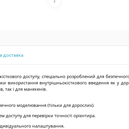
а доставка
істкового доступу, спеціально розроблений для безпечного
ки використання внутрішньокісткового введення як у доро
, так і для манекенів.
печного моделювання (тільки для дорослих).
ем доступу для перевірки точності орієнтира.
індивідуального налаштування.