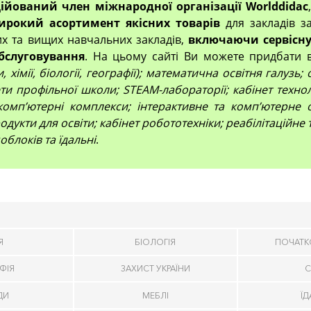
ційований член міжнародної організації Worlddidac
ирокий асортимент якісних товарів
для закладів за
их та вищих навчальних закладів,
включаючи сервісну
бслуговування
. На цьому сайті Ви можете придбати 
 хімії, біології, географії); математична освітня галузь
и профільної школи; STEAM-лабораторії; кабінет технол
компʼютерні комплекси; інтерактивне та комп’ютерне 
дукти для освіти; кабінет робототехніки; реабілітаційне
облоків та їдальні
.
Я
БІОЛОГІЯ
ПОЧАТК
ФІЯ
ЗАХИСТ УКРАЇНИ
С
ДИ
МЕБЛІ
Ї