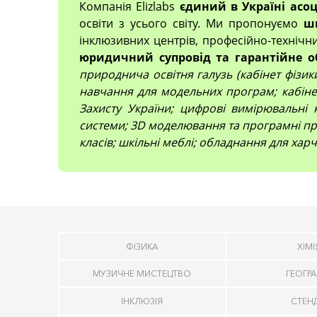
Компанія Elizlabs
єдиний в Україні асо
освіти з усього світу. Ми пропонуємо
ш
інклюзивних центрів, професійно-технічн
юридичний супровід та гарантійне о
природнича освітня галузь (кабінет фізики,
навчання для модельних програм; кабінет
Захисту України; цифрові вимірювальні 
системи; 3D моделювання та програмні про
класів; шкільні меблі; обладнання для харч
ФІЗИКА
ХІМІ
МУЗИЧНЕ МИСТЕЦТВО
ГЕОГРА
ІНКЛЮЗІЯ
СТЕН