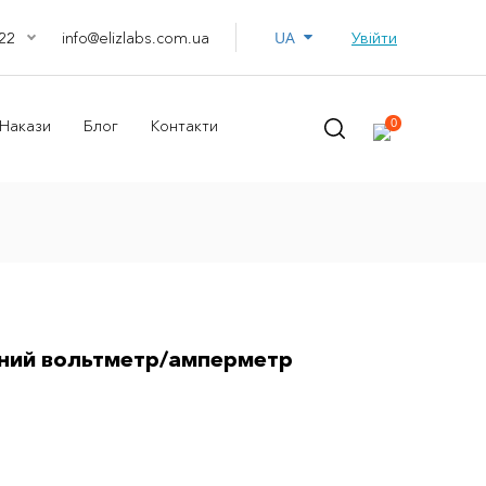
UA
info@elizlabs.com.ua
Увійти
22
0
Накази
Блог
Контакти
йний вольтметр/амперметр