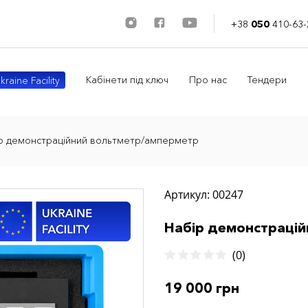
+38
050
410-63-
Кабінети під ключ
Про нас
Тендери
kraine Facility
р демонстраційний вольтметр/амперметр
Артикул: 00247
Набір демонстраці
(0)
19 000 грн