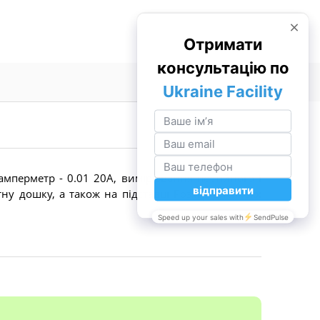
амперметр - 0.01 20А, вимірювання постійного і
ну дошку, а також на підставці Розмір дисплею: