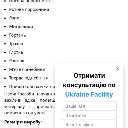
Носова порожнина
Ротова порожнина
Язик
Мигдалики
Гортань
Трахея
Глотка
Язичок
М’яке піднебіння
Тверде піднебіння
Придаткові пазухи носа
Наочні засоби навчання на уроках біології надзвичайно
важливі, адже полегшують сприймання навчального
матеріалу і сприяють закріпленню в пам’яті учнів
вивченого на уроці.
Розміри виробу: