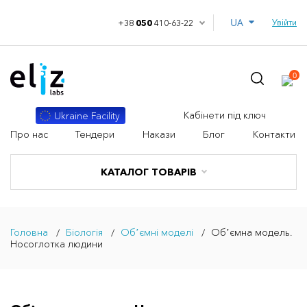
UA
Увійти
+38
050
410-63-22
0
Кабінети під ключ
Ukraine Facility
Про нас
Тендери
Накази
Блог
Контакти
КАТАЛОГ ТОВАРІВ
Головна
Біологія
Обʼємні моделі
Обʼємна модель.
Носоглотка людини