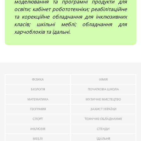
моделювання та програмні продукти для
освіти; кабінет робототехніки; реабілітаційне
та корекційне обладнання для інклюзивних
класів; шкільні меблі; обладнання для
харчоблоків та їдальні
.
ФІЗИКА
ХІМІЯ
БІОЛОГІЯ
ПОЧАТКОВА ШКОЛА
МАТЕМАТИКА
МУЗИЧНЕ МИСТЕЦТВО
ГЕОГРАФІЯ
ЗАХИСТ УКРАЇНИ
СПОРТ
ТЕХНІЧНЕ ОБЛАДНАННЯ
ІНКЛЮЗІЯ
СТЕНДИ
МЕБЛІ
ЇДАЛЬНЯ