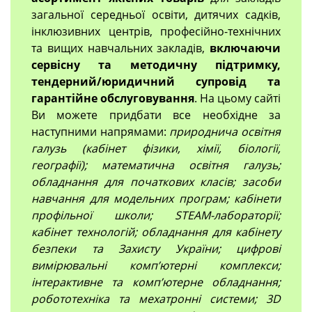
загальної середньої освіти, дитячих садків,
інклюзивних центрів, професійно-технічних
та вищих навчальних закладів,
включаючи
сервісну та методичну підтримку,
тендерний/юридичний супровід та
гарантійне обслуговування
. На цьому сайті
Ви можете придбати все необхідне за
наступними напрямами:
природнича освітня
галузь (кабінет фізики, хімії, біології,
географії); математична освітня галузь;
обладнання для початкових класів; засоби
навчання для модельних програм; кабінети
профільної школи; STEAM-лабораторії;
кабінет технологій; обладнання для кабінету
безпеки та Захисту України; цифрові
вимірювальні компʼютерні комплекси;
інтерактивне та комп’ютерне обладнання;
робототехніка та мехатронні системи; 3D