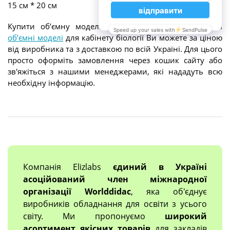
15 см * 20 см
Купити обʼємну модель носоглотка людини та інші
обʼємні моделі
для кабінету біології Ви можете за ціною
від виробника та з доставкою по всій Україні. Для цього
просто оформіть замовлення через кошик сайту або
зв'яжіться з нашими менеджерами, які нададуть всю
необхідну інформацію.
Компанія Elizlabs
єдиний в Україні
асоційований член міжнародної
організації Worlddidac
, яка об'єднує
виробників обладнання для освіти з усього
світу. Ми пропонуємо
широкий
асортимент якісних товарів
для закладів