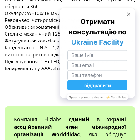
обертання 360.
Окуляри: WF10x/18 мм.
Револьвер: чотиримісний, перевернутий.
Об'єктиви: ахроматичні 4x/10x/40x.
Столик: механічний 125×125 мм, рух 62×24 мм.
Фокусування: коаксіальне, макро- та мікрофокусування.
Конденсатор: N.A. 1,25 типу Аббе з регульованою
висотою та ірисовою діафрагмою
Підсвічування: 1 Вт LED, регулювання яскравості.
Батарейка типу ААА: 3 шт.
Компанія Elizlabs
єдиний в Україні
асоційований член міжнародної
організації Worlddidac
, яка об'єднує