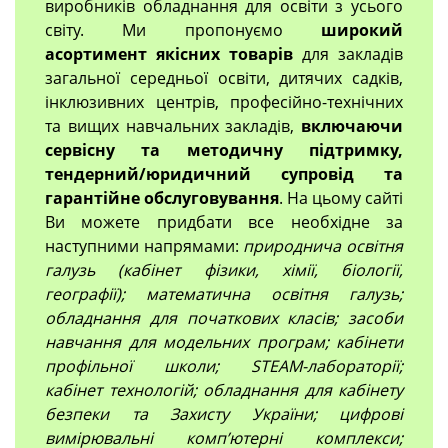
виробників обладнання для освіти з усього
світу. Ми пропонуємо
широкий
асортимент якісних товарів
для закладів
загальної середньої освіти, дитячих садків,
інклюзивних центрів, професійно-технічних
та вищих навчальних закладів,
включаючи
сервісну та методичну підтримку,
тендерний/юридичний супровід та
гарантійне обслуговування
. На цьому сайті
Ви можете придбати все необхідне за
наступними напрямами:
природнича освітня
галузь (кабінет фізики, хімії, біології,
географії); математична освітня галузь;
обладнання для початкових класів; засоби
навчання для модельних програм; кабінети
профільної школи; STEAM-лабораторії;
кабінет технологій; обладнання для кабінету
безпеки та Захисту України; цифрові
вимірювальні компʼютерні комплекси;