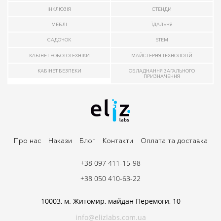
ІНКЛЮЗІЯ
СТЕНДИ
МЕБЛІ
ЇДАЛЬНЯ
САДОЧОК
STEM
КАБІНЕТ РОБОТОТЕХНІКИ
МАЙСТЕРНЯ ТЕХНОЛОГІЙ
КАБІНЕТ БЕЗПЕКИ
ОБЛАДНАННЯ ЗАГАЛЬНОГО
ПРИЗНАЧЕННЯ
Про нас
Накази
Блог
Контакти
Оплата та доставка
+38 097 411-15-98
+38 050 410-63-22
10003, м. Житомир, майдан Перемоги, 10
info@elizlabs.com.ua