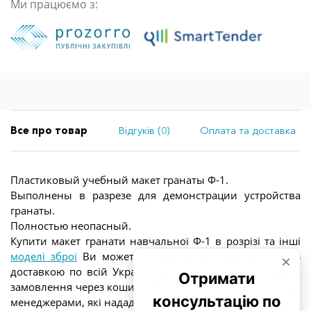
Ми працюємо з:
Все про товар
Відгуків (0)
Оплата та доставка
Пластиковый учебный макет гранаты Ф-1.
Выполнены в разрезе для демонстрации устройства
гранаты.
Полностью неопасный.
Купити макет гранати навчальної Ф-1 в розрізі та інші
моделі зброї
Ви можете за ціною від виробника та з
доставкою по всій Україні. Для цього просто оформіть
замовлення через кошик сайту або зв'яжіться з нашими
менеджерами, які нададуть всю необхідну інформацію.