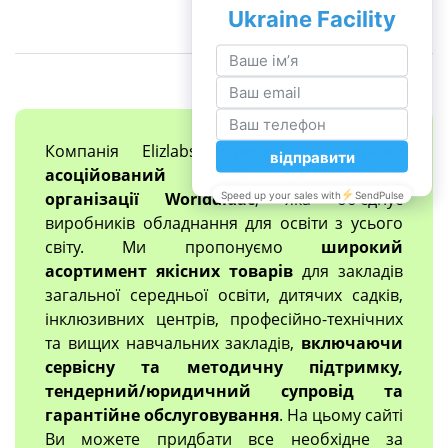
Компанія Elizlabs
єдиний в Україні
асоційований член міжнародної
організації Worlddidac
, яка об'єднує
виробників обладнання для освіти з усього
світу. Ми пропонуємо
широкий
асортимент якісних товарів
для закладів
загальної середньої освіти, дитячих садків,
інклюзивних центрів, професійно-технічних
та вищих навчальних закладів,
включаючи
сервісну та методичну підтримку,
тендерний/юридичний супровід та
гарантійне обслуговування
. На цьому сайті
Ви можете придбати все необхідне за