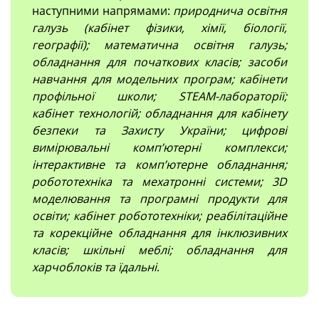
наступними напрямами:
природнича освітня
галузь (кабінет фізики, хімії, біології,
географії); математична освітня галузь;
обладнання для початкових класів; засоби
навчання для модельних програм; кабінети
профільної школи; STEAM-лабораторії;
кабінет технологій; обладнання для кабінету
безпеки та Захисту України; цифрові
вимірювальні компʼютерні комплекси;
інтерактивне та комп’ютерне обладнання;
робототехніка та мехатронні системи; 3D
моделювання та програмні продукти для
освіти; кабінет робототехніки; реабілітаційне
та корекційне обладнання для інклюзивних
класів; шкільні меблі; обладнання для
харчоблоків та їдальні
.