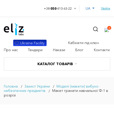
UA
Увійти
+38
050
410-63-22
0
Кабінети під ключ
Ukraine Facility
Про нас
Тендери
Накази
Блог
Контакти
КАТАЛОГ ТОВАРІВ
Головна
Захист України
Моделі (макети) вибухо-
небезпечних предметів
Макет гранати навчальної Ф-1 в
розрізі