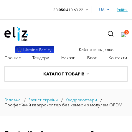
UA
Увійти
+38
050
410-63-22
0
Кабінети під ключ
Ukraine Facility
Про нас
Тендери
Накази
Блог
Контакти
КАТАЛОГ ТОВАРІВ
Головна
Захист України
Квадрокоптери
Професійний квадрокоптер без камери з модулем OFDM