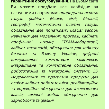
гарантійне обслуговування
. На цьому сайті
Ви можете придбати все необхідне за
наступними напрямами:
природнича освітня
галузь (кабінет фізики, хімії, біології,
географії); математична освітня галузь;
обладнання для початкових класів; засоби
навчання для модельних програм; кабінети
профільної школи; STEAM-лабораторії;
кабінет технологій; обладнання для кабінету
безпеки та Захисту України; цифрові
вимірювальні компʼютерні комплекси;
інтерактивне та комп’ютерне обладнання;
робототехніка та мехатронні системи; 3D
моделювання та програмні продукти для
освіти; кабінет робототехніки; реабілітаційне
та корекційне обладнання для інклюзивних
класів; шкільні меблі; обладнання для
харчоблоків та їдальні
.