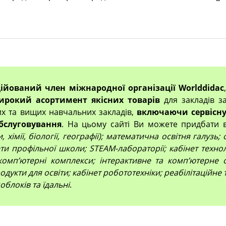
ційований член міжнародної організації Worlddidac
ирокий асортимент якісних товарів
для закладів за
их та вищих навчальних закладів,
включаючи сервісну
бслуговування
. На цьому сайті Ви можете придбати 
 хімії, біології, географії); математична освітня галузь
и профільної школи; STEAM-лабораторії; кабінет технол
компʼютерні комплекси; інтерактивне та комп’ютерне 
дукти для освіти; кабінет робототехніки; реабілітаційне
облоків та їдальні
.