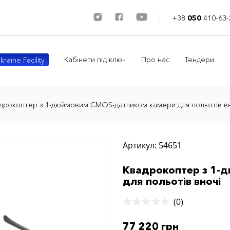
+38
050
410-63-
Кабінети під ключ
Про нас
Тендери
kraine Facility
дрокоптер з 1-дюймовим CMOS-датчиком камери для польотів вн
Артикул: 54651
Квадрокоптер з 1-
для польотів вночі
(0)
77 220 грн