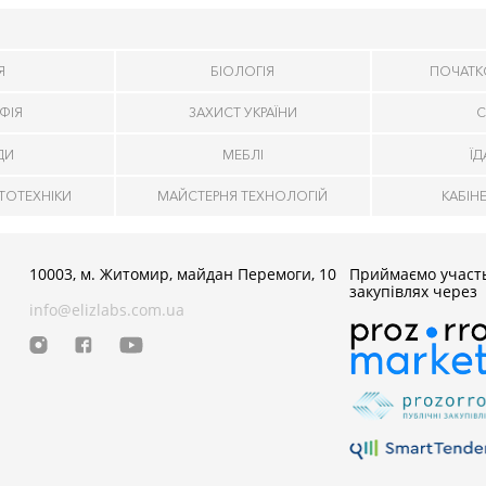
Я
БІОЛОГІЯ
ПОЧАТК
ФІЯ
ЗАХИСТ УКРАЇНИ
С
ДИ
МЕБЛІ
Ї
ТОТЕХНІКИ
МАЙСТЕРНЯ ТЕХНОЛОГІЙ
КАБІН
10003, м. Житомир, майдан Перемоги, 10
Приймаємо участь
закупівлях через
info@elizlabs.com.ua