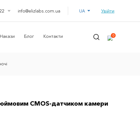
UA
info@elizlabs.com.ua
Увійти
22
0
Накази
Блог
Контакти
очі
дюймовим CMOS-датчиком камери