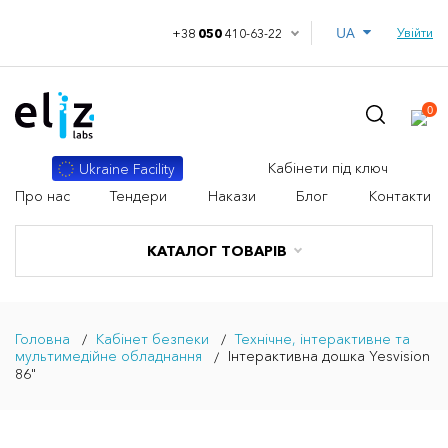
UA
Увійти
+38
050
410-63-22
0
Кабінети під ключ
Ukraine Facility
Про нас
Тендери
Накази
Блог
Контакти
КАТАЛОГ ТОВАРІВ
Головна
Кабінет безпеки
Технічне, інтерактивне та
мультимедійне обладнання
Інтерактивна дошка Yesvision
86"