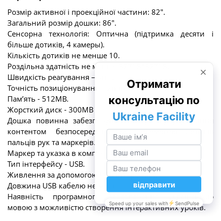
Розмір активної і проекційної частини: 82".
Загальний розмір дошки: 86".
Сенсорна технологія: Оптична (підтримка десяти і
більше дотиків, 4 камеры).
Кількість дотиків не менше 10.
Роздільна здатність не менше 32768*32768.
Швидкість реагування – 6ms.
Точність позиціонування – 2mm.
Пам’ять - 512MB.
Жорсткий диск - 300MB .
Дошка повинна забезпечувати підтримку управління
контентом безпосередньо за допомогою дотиків
пальців рук та маркерів.
Маркер та указка в комплекті.
Тип інтерфейсу - USB.
Живлення за допомогою USB інтерфейсу.
Довжина USB кабелю не менше – 4 м.
Наявність програмного забезпечення українською
мовою з можливістю створення інтерактивних уроків.