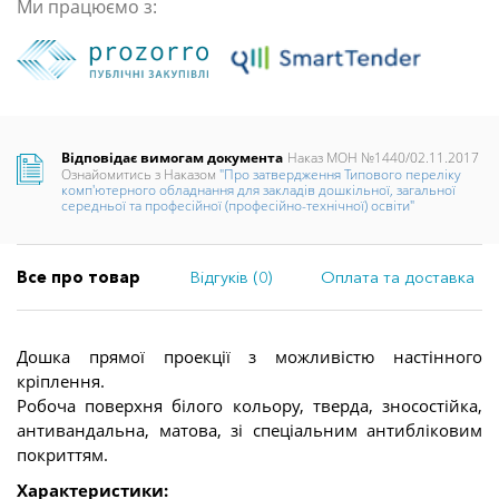
Ми працюємо з:
Відповідає вимогам документа
Наказ МОН №1440/02.11.2017
Ознайомитись з Наказом
"Про затвердження Типового переліку
комп'ютерного обладнання для закладів дошкільної, загальної
середньої та професійної (професійно-технічної) освіти"
Все про товар
Відгуків (0)
Оплата та доставка
Дошка прямої проекції з можливістю настінного
кріплення.
Робоча поверхня білого кольору, тверда, зносостійка,
антивандальна, матова, зі спеціальним антибліковим
покриттям.
Характеристики: