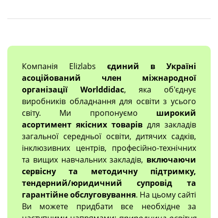
Компанія Elizlabs
єдиний в Україні
асоційований член міжнародної
організації Worlddidac
, яка об'єднує
виробників обладнання для освіти з усього
світу. Ми пропонуємо
широкий
асортимент якісних товарів
для закладів
загальної середньої освіти, дитячих садків,
інклюзивних центрів, професійно-технічних
та вищих навчальних закладів,
включаючи
сервісну та методичну підтримку,
тендерний/юридичний супровід та
гарантійне обслуговування
. На цьому сайті
Ви можете придбати все необхідне за
наступними напрямами:
природнича освітня