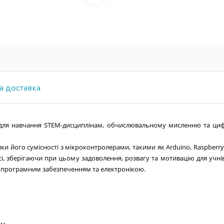
а доставка
 для навчання STEM-дисциплінам, обчислювальному мисленню та циф
 його сумісності з мікроконтролерами, такими як Arduino, Raspberry 
сі, зберігаючи при цьому задоволення, розвагу та мотивацію для учнів
з програмним забезпеченням та електронікою.
ем