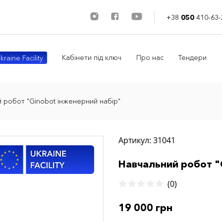
+38
050
410-63-
Кабінети під ключ
Про нас
Тендери
kraine Facility
 робот "Ginobot інженерний набір"
Артикул: 31041
Навчальний робот "
(0)
19 000 грн