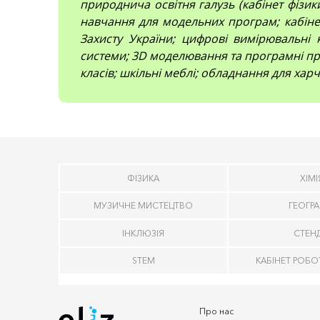
природнича освітня галузь (кабінет фізики,
навчання для модельних програм; кабінет
Захисту України; цифрові вимірювальні 
системи; 3D моделювання та програмні про
класів; шкільні меблі; обладнання для харч
ФІЗИКА
ХІМІ
МУЗИЧНЕ МИСТЕЦТВО
ГЕОГРА
ІНКЛЮЗІЯ
СТЕН
STEM
КАБІНЕТ РОБО
Про нас