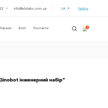
UA
info@elizlabs.com.ua
Увійти
22
0
Накази
Блог
Контакти
Ginobot інженерний набір"