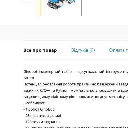
Все про товар
Відгуків (0)
Оплата т
Ginobot інженерний набір — це унікальний інструмент
занять.
Потенціал оновлення робота практично безмежний завдяки
таких як C/C++ та Python, можна легко впровадити в кла
завдяки цьому цілісному рішенню, яке поєднує механіку 
Особливості:
- 1 робот GinoBot
- 23 пластикові деталі
- 123 точки з'єднання
- 1 x двигун постійного струму з подвійною віссю та кабел