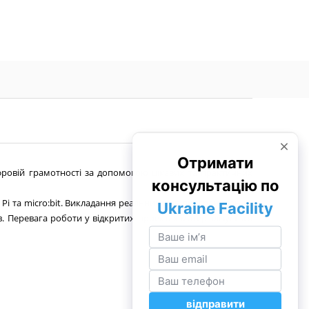
ровій грамотності за допомогою цікавих та практичних
Pi та micro:bit. Викладання реальних мов програмування,
. Перевага роботи у відкритих проектах матеріалізується