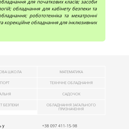
; обладнання для початкових класів; засоби
огій; обладнання для кабінету безпеки та
обладнання; робототехніка та мехатронні
 та корекційне обладнання для інклюзивних
ОВА ШКОЛА
МАТЕМАТИКА
ПОРТ
ТЕХНІЧНЕ ОБЛАДНАННЯ
ДАЛЬНЯ
САДОЧОК
ЕТ БЕЗПЕКИ
ОБЛАДНАННЯ ЗАГАЛЬНОГО
ПРИЗНАЧЕННЯ
 у
+38 097 411-15-98