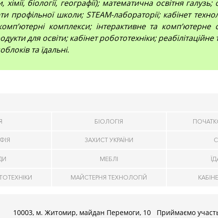
 хімії, біології, географії); математична освітня галузь
и профільної школи; STEAM-лабораторії; кабінет технол
компʼютерні комплекси; інтерактивне та комп’ютерне 
дукти для освіти; кабінет робототехніки; реабілітаційне
облоків та їдальні
.
Я
БІОЛОГІЯ
ПОЧАТК
ФІЯ
ЗАХИСТ УКРАЇНИ
С
ДИ
МЕБЛІ
Ї
ТОТЕХНІКИ
МАЙСТЕРНЯ ТЕХНОЛОГІЙ
КАБІН
10003, м. Житомир, майдан Перемоги, 10
Приймаємо участь