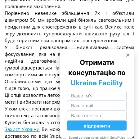
поліпшення захоплення.
Порівняно невелике збільшення 7х і об'єктиви
діаметром 50 мм зробили цей бінокль светосильним і
придатним для спостереження в сутінках. Велике поле
зору дозволить супроводжувати швидкого руху цілі і
буде корисним при панорамних спостереженнях.
У біноклі реалізована індивідуальна система
фокусування, яка на відміну від центральної, більш
надійна і довговічна. Великий винос зіниці і м'які
гумові відвертається Наочники зроблять спостереження
комфортними як в окулярах, так і без них.
Особливостями цієї моделі є вбудований компас з
підсвіткою, що працює від батарей, і далекомірна шкала.
Ці опції дозволять легко визначати відстань до цікавить
мети і вибирати напрямок руху по потрібному азимуту.
У комплект поставки входить щільний чохол з ременем
і кишенею, а також яскравий плаваючий ремінь.
Купити біноколь з сіткою та інші
товари для кабінету
Захист України
Ви можете за ціною від виробника та з
доставкою по всій Україні. Для цього просто оформіть