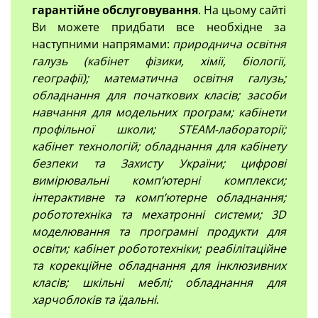
гарантійне обслуговування
. На цьому сайті
Ви можете придбати все необхідне за
наступними напрямами:
природнича освітня
галузь (кабінет фізики, хімії, біології,
географії); математична освітня галузь;
обладнання для початкових класів; засоби
навчання для модельних програм; кабінети
профільної школи; STEAM-лабораторії;
кабінет технологій; обладнання для кабінету
безпеки та Захисту України; цифрові
вимірювальні компʼютерні комплекси;
інтерактивне та комп’ютерне обладнання;
робототехніка та мехатронні системи; 3D
моделювання та програмні продукти для
освіти; кабінет робототехніки; реабілітаційне
та корекційне обладнання для інклюзивних
класів; шкільні меблі; обладнання для
харчоблоків та їдальні
.