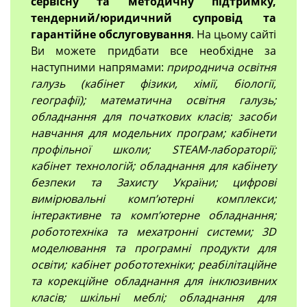
сервісну та методичну підтримку,
тендерний/юридичний супровід та
гарантійне обслуговування
. На цьому сайті
Ви можете придбати все необхідне за
наступними напрямами:
природнича освітня
галузь (кабінет фізики, хімії, біології,
географії); математична освітня галузь;
обладнання для початкових класів; засоби
навчання для модельних програм; кабінети
профільної школи; STEAM-лабораторії;
кабінет технологій; обладнання для кабінету
безпеки та Захисту України; цифрові
вимірювальні компʼютерні комплекси;
інтерактивне та комп’ютерне обладнання;
робототехніка та мехатронні системи; 3D
моделювання та програмні продукти для
освіти; кабінет робототехніки; реабілітаційне
та корекційне обладнання для інклюзивних
класів; шкільні меблі; обладнання для