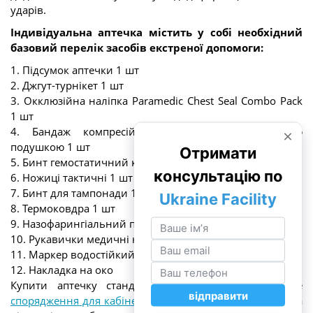
ударів.
Індивідуальна аптечка містить у собі необхідний
базовий перелік засобів екстреної допомоги:
1. Підсумок аптечки 1 шт
2. Джгут-турнікет 1 шт
3. Окклюзійна наліпка Paramedic Chest Seal Combo Pack
1 шт
4. Бандаж компресійний «Парамедик» з однією
подушкою 1 шт
5. Бинт гемостатичний кровоспинний 1 шт
6. Ножиці тактичні 1 шт
7. Бинт для тампонади 1 шт
8. Термоковдра 1 шт
9. Назофарингіальний повітровід 28Fr або 30Fr 1 шт
10. Рукавички медичні нітрилові 2 шт
11. Маркер водостійкий для нанесення інформації 1 шт
12. Накладка на око
Купити аптечку стандартну індивідуальну та інше
спорядження для кабінету Захист України
Ви можете за