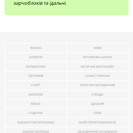
харчоблоків та їдальні
.
ФІЗИКА
ХІМІЯ
БІОЛОГІЯ
ПОЧАТКОВА ШКОЛА
МАТЕМАТИКА
МУЗИЧНЕ МИСТЕЦТВО
ГЕОГРАФІЯ
ЗАХИСТ УКРАЇНИ
СПОРТ
ТЕХНІЧНЕ ОБЛАДНАННЯ
ІНКЛЮЗІЯ
СТЕНДИ
МЕБЛІ
ЇДАЛЬНЯ
САДОЧОК
STEM
КАБІНЕТ РОБОТОТЕХНІКИ
МАЙСТЕРНЯ ТЕХНОЛОГІЙ
КАБІНЕТ БЕЗПЕКИ
ОБЛАДНАННЯ ЗАГАЛЬНОГО