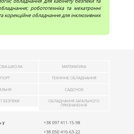
огій; обладнання для кабінету безпеки та
обладнання; робототехніка та мехатронні
 та корекційне обладнання для інклюзивних
ОВА ШКОЛА
МАТЕМАТИКА
ПОРТ
ТЕХНІЧНЕ ОБЛАДНАННЯ
ДАЛЬНЯ
САДОЧОК
ЕТ БЕЗПЕКИ
ОБЛАДНАННЯ ЗАГАЛЬНОГО
ПРИЗНАЧЕННЯ
 у
+38 097 411-15-98
+38 050 410-63-22