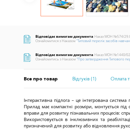
Відповідає вимогам документа
Наказ МОН №574/29.
Ознайомитися з Наказом
"
Типовий перелік
засобів навчан
Відповідає вимогам документа
Наказ МОН №1440/02
Ознайомитись з Наказом
"Про затвердження Типового пере
Все про товар
Відгуків (1)
Оплата т
Інтерактивна підлога – це інтегрована система
Прилад має компактні розміри, монтується під с
вправи для розвитку пізнавальних процесів: спри
Використовується в інклюзивних та реабілітац
призначений для розвитку або відновлення рухов