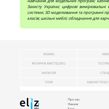
навчання для модельних програм; кабінет
Захисту України; цифрові вимірювальні 
системи; 3D моделювання та програмні про
класів; шкільні меблі; обладнання для харч
ФІЗИКА
ХІМІ
МУЗИЧНЕ МИСТЕЦТВО
ГЕОГРА
ІНКЛЮЗІЯ
СТЕН
STEM
КАБІНЕТ РОБО
Про нас
Накази
Блог