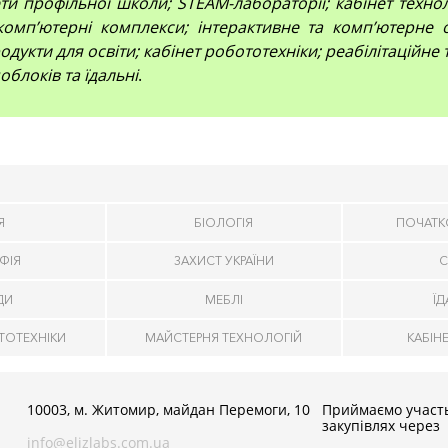
и профільної школи; STEAM-лабораторії; кабінет технол
компʼютерні комплекси; інтерактивне та комп’ютерне 
дукти для освіти; кабінет робототехніки; реабілітаційне
облоків та їдальні
.
Я
БІОЛОГІЯ
ПОЧАТК
ФІЯ
ЗАХИСТ УКРАЇНИ
С
ДИ
МЕБЛІ
Ї
ТОТЕХНІКИ
МАЙСТЕРНЯ ТЕХНОЛОГІЙ
КАБІН
10003, м. Житомир, майдан Перемоги, 10
Приймаємо участь
закупівлях через
info@elizlabs.com.ua