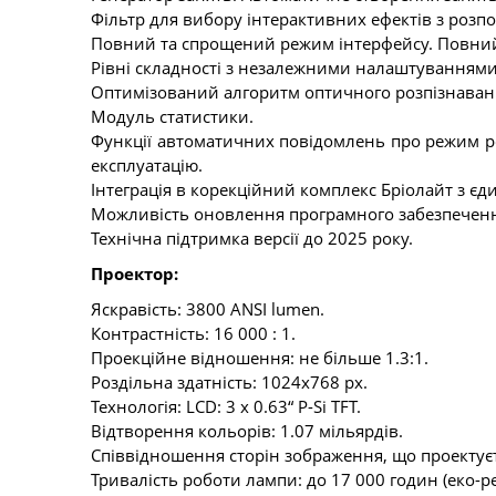
Фільтр для вибору інтерактивних ефектів з розпо
Повний та спрощений режим інтерфейсу. Повний
Рівні складності з незалежними налаштуваннями
Оптимізований алгоритм оптичного розпізнаванн
Модуль статистики.
Функції автоматичних повідомлень про режим ро
експлуатацію.
Інтеграція в корекційний комплекс Бріолайт з єд
Можливість оновлення програмного забезпечення
Технічна підтримка версії до 2025 року.
Проектор:
Яскравість: 3800 ANSI lumen.
Контрастність: 16 000 : 1.
Проекційне відношення: не більше 1.3:1.
Роздільна здатність: 1024х768 px.
Технологія: LCD: 3 x 0.63“ P-Si TFT.
Відтворення кольорів: 1.07 мільярдів.
Співвідношення сторін зображення, що проектуєть
Тривалість роботи лампи: до 17 000 годин (еко-р