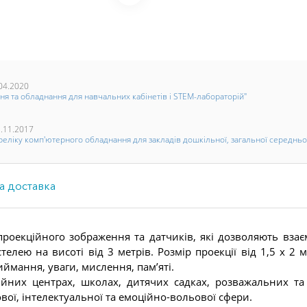
04.2020
ня та обладнання для навчальних кабінетів і STEM-лабораторій"
.11.2017
ліку комп'ютерного обладнання для закладів дошкільної, загальної середньої 
а доставка
 проекційного зображення та датчиків, які дозволяють взає
телею на висоті від 3 метрів. Розмір проекції від 1,5 х 2
ймання, уваги, мислення, пам’яті.
ійних центрах, школах, дитячих садках, розважальних та
ої, інтелектуальної та емоційно-вольової сфери.