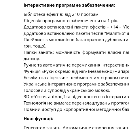
Інтерактивне програмне забезпечення:
Бібліотека ефектів: від 210 програм.
Ліцензія програмного забезпечення на 1 рік.
Додатково встановлені пакети ефектів – +14 – “Лог
Додатково встановлено пакети тестів “Малятко” дл
Плейлист з можливістю багаторазово дублювати т
гри, тощо).
Папки занять: можливість формувати власні па
дитину.
Ручне та автоматичне перемикання інтерактивни
Функція «Руки окремо від ніг» (незалежно) – апа
Безлімітна ліцензія: з необмеженим строком ви
Українське інтерактивне програмне забезпеченн
Голосовий супровід українською мовою.
3D-об’єкти, анімації та відео-контент в інтеракти
Технологія не вимагає переналаштувань протягом 
Повний доступ до корпоративної методичної баз
Нові функції:
Генератор занять. Автоматичне створення занять 