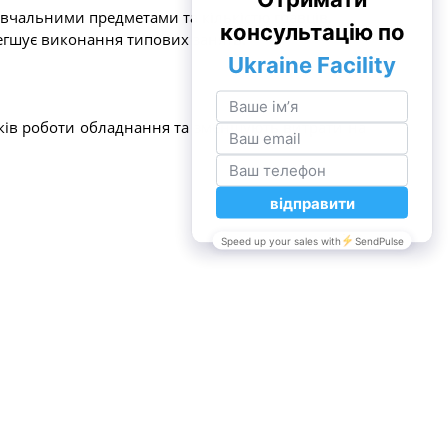
навчальними предметами та кількістю гравців.
гшує виконання типових занять.
оків роботи обладнання та зменшують витрати на