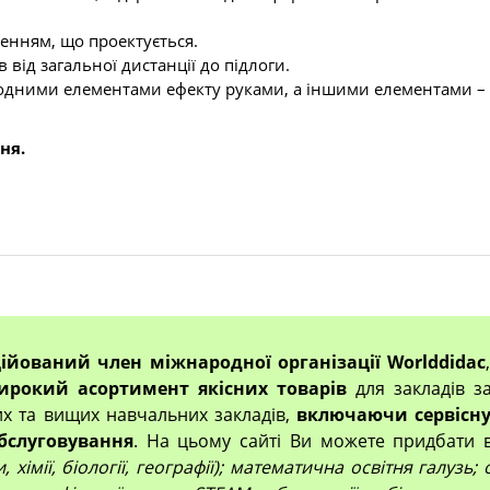
женням, що проектується.
від загальної дистанції до підлоги.
одними елементами ефекту руками, а іншими елементами – 
ня.
ційований член міжнародної організації Worlddidac
ирокий асортимент якісних товарів
для закладів за
их та вищих навчальних закладів,
включаючи сервісну
бслуговування
. На цьому сайті Ви можете придбати 
 хімії, біології, географії); математична освітня галузь