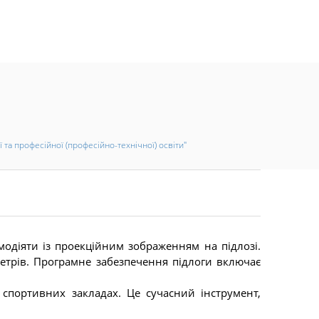
та професійної (професійно-технічної) освіти"
модіяти із проекційним зображенням на підлозі.
 метрів. Програмне забезпечення підлоги включає
 спортивних закладах. Це сучасний інструмент,