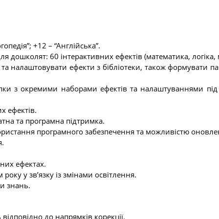
опедія”; +12 – “Англійська”.
я дошколят: 60 інтерактивних ефектів (математика, логіка, 
а налаштовувати ефекти з бібліотеки, також формувати папк
пки з окремими наборами ефектів та налаштуваннями під п
х ефектів.
ратна та програмна підтримка.
користання програмного забезпечення та можливістю оновле
я.
вних ефектах.
року у зв’язку із змінами освітлення.
и знань.
відповідно до напрямків корекції.