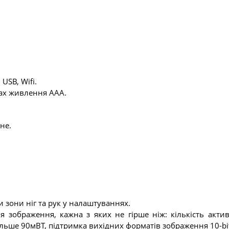
 USB, Wifi.
ах живлення ААА.
не.
 зони ніг та рук у налаштуваннях.
зображення, кажна з яких не гірше ніж: кількість активн
льше 90мВТ, підтримка вихідних форматів зображення 10-bi