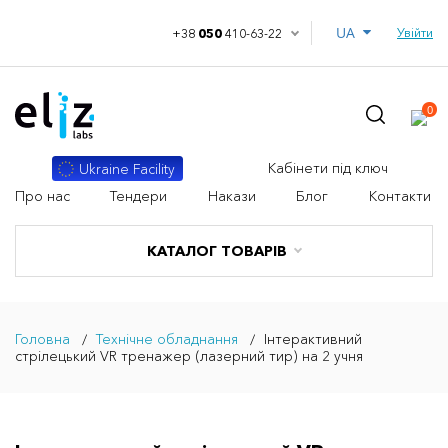
UA
Увійти
+38
050
410-63-22
0
Кабінети під ключ
Ukraine Facility
Про нас
Тендери
Накази
Блог
Контакти
КАТАЛОГ ТОВАРІВ
Головна
Технічне обладнання
Інтерактивний
стрілецький VR тренажер (лазерний тир) на 2 учня