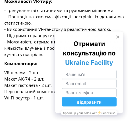
Можливості VR-тиру:
- Тренування зі статичними та рухомими мішенями.
- Повноцінна система фіксації пострілів із детальною
статистикою.
- Використання VR-ганстоку з реалістичною вагою.
- Підтримка праворуких і ліворуких користувачів.
- Можливість отримання звіту після виконання вправи:
кількість влучень і промахів; кількість набраних балів;
кучність пострілів.
Комплектація:
VR-шолом - 2 шт.
Макет АК-74 - 2 шт.
Макет пістолета - 2 шт.
Персональний комп'ютер ноутбук - 1 шт.
Wi-Fi роутер - 1 шт.